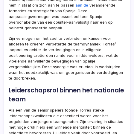
hem in staat om zich aan te passen
aan de
veranderende
formaties en strategieën van Spanje. Deze
aanpassingsvermogen was essentieel toen Spanje
overschakelde van een counter-aanvalsstijl naar een op
balbezit gebaseerde aanpak.
Zijn vermogen om het spel te verbinden en kansen voor
anderen te creëren verbeterde de teamdynamiek. Torres’
loopacties achter de verdedigingen en intelligente
positionering creëerden ruimte voor middenvelders, wat de
vloeiende aanvallende bewegingen van Spanje
vergemakkelijkte. Deze synergie was cruciaal in wedstrijden
waar het noodzakelijk was om georganiseerde verdedigingen
te doorbreken.
Leiderschapsrol binnen het nationale
team
Als een van de senior spelers toonde Torres sterke
leiderschapskwaliteiten die essentieel waren voor het
begeleiden van jongere teamgenoten. Zijn ervaring in situaties
met hoge druk hielp een winnende mentaliteit binnen de
selectie te bevorderen. Hij leidde vaak door voorbeeld, en